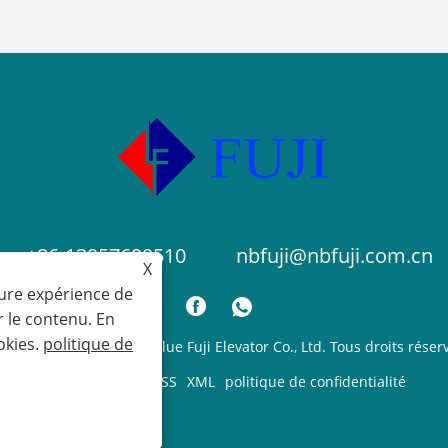
+86-13957699510
nbfuji@nbfuji.com.cn
X
eure expérience de
r le contenu. En
okies.
politique de
yright © 2024 Ningbo Blue Fuji Elevator Co., Ltd. Tous droits réser
Links
Sitemap
RSS
XML
politique de confidentialité