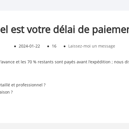
el est votre délai de paiemen
●
2024-01-22
●
16
●
Laissez-moi un message
'avance et les 70 % restants sont payés avant l'expédition ; nous
aillé et professionnel ?
aison ?